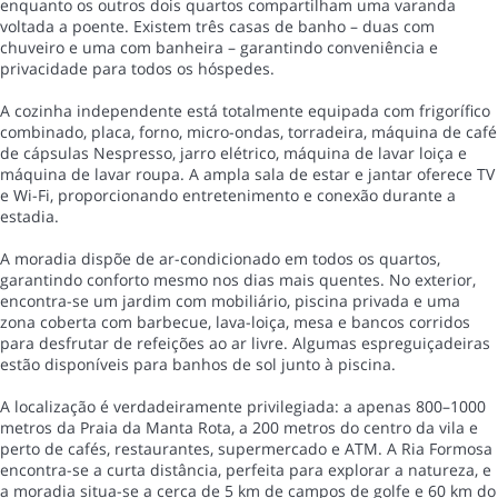
enquanto os outros dois quartos compartilham uma varanda
voltada a poente. Existem três casas de banho – duas com
chuveiro e uma com banheira – garantindo conveniência e
privacidade para todos os hóspedes.
A cozinha independente está totalmente equipada com frigorífico
combinado, placa, forno, micro-ondas, torradeira, máquina de café
de cápsulas Nespresso, jarro elétrico, máquina de lavar loiça e
máquina de lavar roupa. A ampla sala de estar e jantar oferece TV
e Wi-Fi, proporcionando entretenimento e conexão durante a
estadia.
A moradia dispõe de ar-condicionado em todos os quartos,
garantindo conforto mesmo nos dias mais quentes. No exterior,
encontra-se um jardim com mobiliário, piscina privada e uma
zona coberta com barbecue, lava-loiça, mesa e bancos corridos
para desfrutar de refeições ao ar livre. Algumas espreguiçadeiras
estão disponíveis para banhos de sol junto à piscina.
A localização é verdadeiramente privilegiada: a apenas 800–1000
metros da Praia da Manta Rota, a 200 metros do centro da vila e
perto de cafés, restaurantes, supermercado e ATM. A Ria Formosa
encontra-se a curta distância, perfeita para explorar a natureza, e
a moradia situa-se a cerca de 5 km de campos de golfe e 60 km do