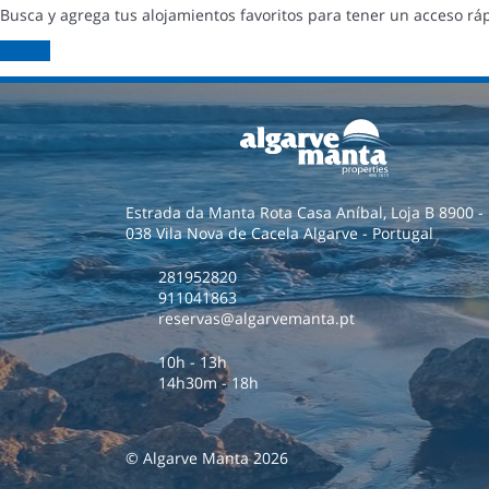
Busca y agrega tus alojamientos favoritos para tener un acceso ráp
Buscar
Estrada da Manta Rota Casa Aníbal, Loja B 8900 -
038 Vila Nova de Cacela Algarve - Portugal
281952820
911041863
reservas@algarvemanta.pt
10h - 13h
14h30m - 18h
© Algarve Manta 2026